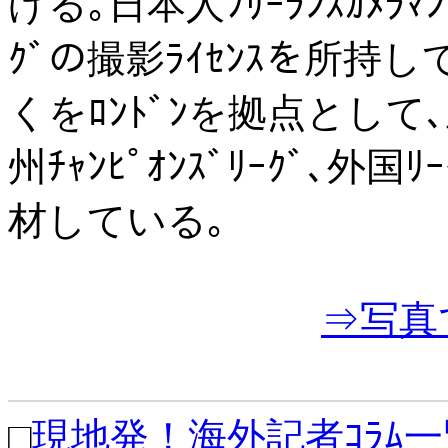
げる｡日本人ﾌﾘｰﾗﾝｽｶﾒﾗﾏﾝ
ｸﾞの撮影ﾗｲｾﾝｽを所持
くをﾛﾝﾄﾞﾝを拠点として､主に
州ﾁｬﾝﾋﾟｵﾝｽﾞﾘｰｸﾞ､
材している｡
⇒写真で
□
現地発！海外記者ｺﾗﾑ一