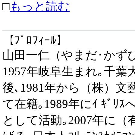
□
もっと読む
【ﾌﾟﾛﾌｨｰﾙ】
山田一仁（やまだ･かず
1957年岐阜生まれ｡千
後､1981年から（株）文藝
て在籍｡1989年にｲ ｷﾞﾘｽ
として活動｡2007年に（有）K