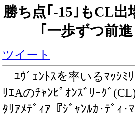
勝ち点｢-15｣もCL
｢一歩ずつ前進
ツイート
ﾕｳﾞｪﾝﾄｽを率いるﾏｯｼﾐﾘ
ﾘｴAのﾁｬﾝﾋﾟｵﾝｽﾞﾘｰｸ
ﾀﾘｱﾒﾃﾞｨｱ『ｼﾞｬﾝﾙｶ･ﾃﾞ