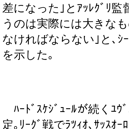
差になった｣とｱｯﾚｸﾞﾘ監
うのは実際には大きなも
なければならない｣と､ｼ
を示した｡
ﾊｰﾄﾞｽｹｼﾞｭｰﾙが続くﾕ
定｡ﾘｰｸﾞ戦でﾗﾂｨｵ､ｻｯｽｵ