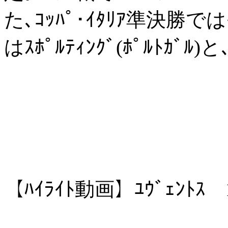
た､ｺｯﾊﾟ･ｲﾀﾘｱ準決勝では
はｽﾎﾟﾙﾃｨﾝｸﾞ(ﾎﾟﾙﾄｶ
【ﾊｲﾗｲﾄ動画】ﾕｳﾞｪﾝﾄｽ 1