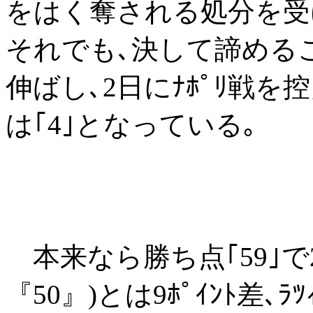
をはく奪される処分を受け､
それでも､決して諦めるこ
伸ばし､2日にﾅﾎﾟﾘ戦を
は｢4｣となっている｡
本来なら勝ち点｢59｣で2位
『50』)とは9ﾎﾟｲﾝﾄ差､ﾗ