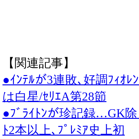
【関連記事】
●ｲﾝﾃﾙが3連敗､好調ﾌｨｵﾚﾝ
は白星/ｾﾘｴA第28節
●ﾌﾞﾗｲﾄﾝが珍記録…GK
ﾄ2本以上､ﾌﾟﾚﾐｱ史上初