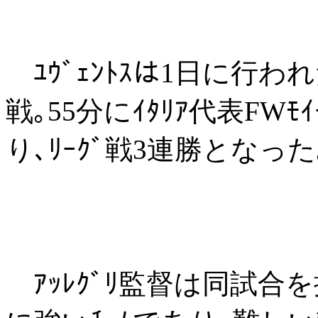
ﾕｳﾞｪﾝﾄｽは1日に行われた
戦｡55分にｲﾀﾘｱ代表FWﾓ
り､ﾘｰｸﾞ戦3連勝となった
ｱｯﾚｸﾞﾘ監督は同試合を振り