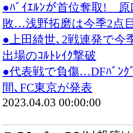
●ﾊﾞｲｴﾙﾝが首位奪取! 原
敗…浅野拓磨は今季2点目/ﾌ
●上田綺世､2戦連発で今季ﾘ
出場のｺﾙﾄﾚｲｸ撃破
●代表戦で負傷…DFﾊﾞﾝｸ
間､FC東京が発表
2023.04.03 00:00:00